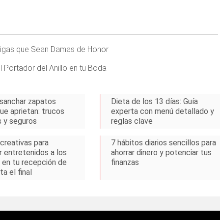
Amigas que Sean Damas de Honor
l Portador del Anillo en tu Boda
sanchar zapatos
Dieta de los 13 días: Guía
ue aprietan: trucos
experta con menú detallado y
 y seguros
reglas clave
 creativas para
7 hábitos diarios sencillos para
 entretenidos a los
ahorrar dinero y potenciar tus
s en tu recepción de
finanzas
a el final