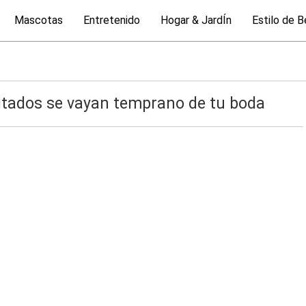
Mascotas
Entretenido
Hogar & JardÍn
Estilo de B
nvitados se vayan temprano de tu boda