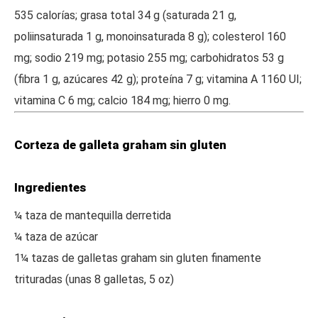
535 calorías; grasa total 34 g (saturada 21 g,
poliinsaturada 1 g, monoinsaturada 8 g); colesterol 160
mg; sodio 219 mg; potasio 255 mg; carbohidratos 53 g
(fibra 1 g, azúcares 42 g); proteína 7 g; vitamina A 1160 UI;
vitamina C 6 mg; calcio 184 mg; hierro 0 mg.
Corteza de galleta graham sin gluten
Ingredientes
¼ taza de mantequilla derretida
¼ taza de azúcar
1¼ tazas de galletas graham sin gluten finamente
trituradas (unas 8 galletas, 5 oz)