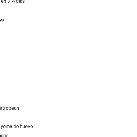
en 3-4 días.
ks
estropean
de yema de huevo
urie