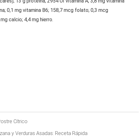
úcares); 13 g proteína; 2954 UI vitamina A; 3,8 mg vitamina
cina; 0,1 mg vitamina B6; 158,7 mcg folato; 0,3 mcg
mg calcio; 4,4 mg hierro.
ostre Cítrico
zana y Verduras Asadas: Receta Rápida