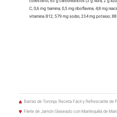
colesterol; 63 g carbohidratos (3 g fibra, 2 g az
C; 0,6 mg tiamina; 0,5 mg riboflavina; 4,8 mg nia
vitamina B12; 579 mg sodio; 234 mg potasio; 88 
Barras de Toronja: Receta Fácil y Refrescante de P
Filete de Jamón Glaseado con Mantequilla de Man