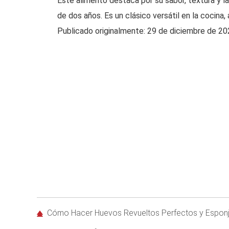
Este alimento destaca por su sabor, textura y l
de dos años. Es un clásico versátil en la cocin
Publicado originalmente: 29 de diciembre de 2
Cómo Hacer Huevos Revueltos Perfectos y Esponj