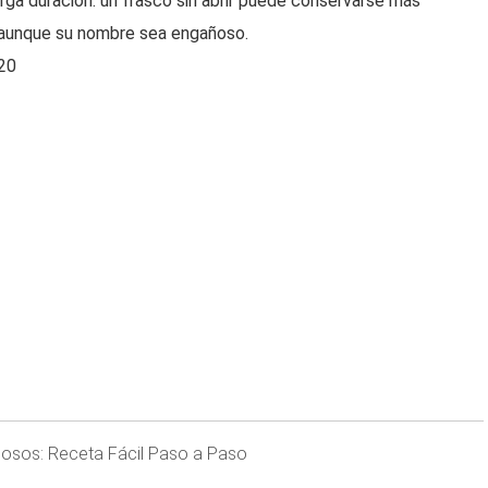
arga duración: un frasco sin abrir puede conservarse más
a, aunque su nombre sea engañoso.
020
osos: Receta Fácil Paso a Paso