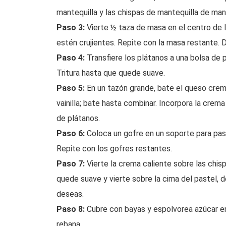
mantequilla y las chispas de mantequilla de maní
Paso 3:
Vierte ½ taza de masa en el centro de la
estén crujientes. Repite con la masa restante. D
Paso 4:
Transfiere los plátanos a una bolsa de 
Tritura hasta que quede suave.
Paso 5:
En un tazón grande, bate el queso crem
vainilla; bate hasta combinar. Incorpora la crem
de plátanos.
Paso 6:
Coloca un gofre en un soporte para pas
Repite con los gofres restantes.
Paso 7:
Vierte la crema caliente sobre las chis
quede suave y vierte sobre la cima del pastel, d
deseas.
Paso 8:
Cubre con bayas y espolvorea azúcar en 
rebana.