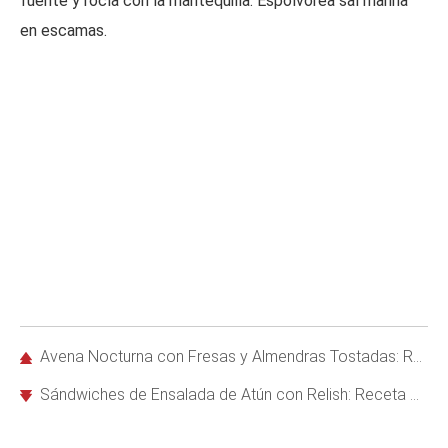
fuente y rocía con la mantequilla. Espolvorea sal marina
en escamas.
Avena Nocturna con Fresas y Almendras Tostadas: Receta Fácil y Saludable
Sándwiches de Ensalada de Atún con Relish: Receta Rápida y Saludable en 10 Minutos