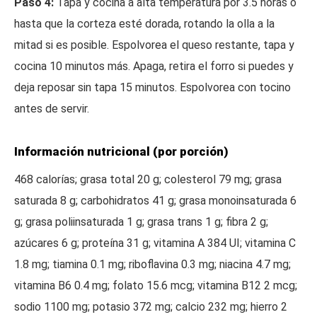
Paso 4:
Tapa y cocina a alta temperatura por 3.5 horas o
hasta que la corteza esté dorada, rotando la olla a la
mitad si es posible. Espolvorea el queso restante, tapa y
cocina 10 minutos más. Apaga, retira el forro si puedes y
deja reposar sin tapa 15 minutos. Espolvorea con tocino
antes de servir.
Información nutricional (por porción)
468 calorías; grasa total 20 g; colesterol 79 mg; grasa
saturada 8 g; carbohidratos 41 g; grasa monoinsaturada 6
g; grasa poliinsaturada 1 g; grasa trans 1 g; fibra 2 g;
azúcares 6 g; proteína 31 g; vitamina A 384 UI; vitamina C
1.8 mg; tiamina 0.1 mg; riboflavina 0.3 mg; niacina 4.7 mg;
vitamina B6 0.4 mg; folato 15.6 mcg; vitamina B12 2 mcg;
sodio 1100 mg; potasio 372 mg; calcio 232 mg; hierro 2