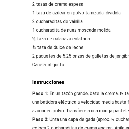
2 tazas de crema espesa
1 taza de azúcar en polvo tamizada, dividida
2 cucharaditas de vainilla
1 cucharadita de nuez moscada molida
½ taza de calabaza enlatada
¾ taza de dulce de leche
2 paquetes de 5.25 onzas de galletas de jengibr
Canela, al gusto
Instrucciones
Paso 1:
En un tazón grande, bate la crema, ½ taz
una batidora eléctrica a velocidad media hasta f
azúcar en polvo. Transfiere a una manga pastele
Paso 2:
Unta una capa delgada (aprox. ½ cuchara
coloca 2 cucharaditas de crema encima. Apila en